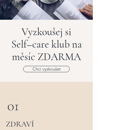
Vyzkoušej si
Self–care klub na
měsíc ZDARMA
Chci vyzkoušet
01
ZDRAVÍ