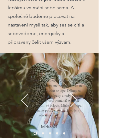
lepšímu vnímání sebe sama. A
společně budeme pracovat na
nastavení mysli tak, aby ses se cítila
sebevědomě, energicky a
připraveny čelit všem výzvám.
Moni, moc díky za inspiraci . Vždy jde o úhel
pohledu a přístup, a dříve mě nenapadlo, že na
tom můžu pracovat a cítit se lépe. Děkuji za
otevření nových cest, za nápady a rady. Moc mi
to pomohlo a každý den pomáhá! A určitě
doporučuji ostatním tě oslovit. Může být lépe,
stačí jen chtít nebo potakt někoho jako jsi ty,
kdo tě postrčí .
Mirka 43