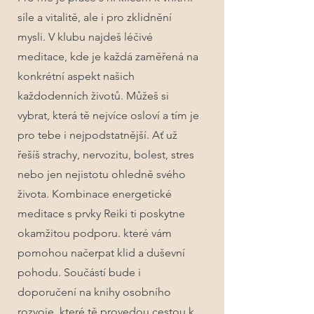
síle a vitalitě, ale i pro zklidnění
mysli. V klubu najdeš léčivé
meditace, kde je každá zaměřená na
konkrétní aspekt našich
každodenních životů. Můžeš si
vybrat, která tě nejvíce osloví a tím je
pro tebe i nejpodstatnější. Ať už
řešíš strachy, nervozitu, bolest, stres
nebo jen nejistotu ohledně svého
života. Kombinace energetické
meditace s prvky Reiki ti poskytne
okamžitou podporu. které vám
pomohou načerpat klid a duševní
pohodu. Součástí bude i
doporučení na knihy osobního
rozvoje, které tě provedou cestou k