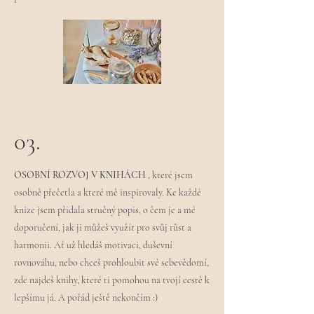
03.
OSOBNÍ ROZVOJ V KNIHÁCH
, které jsem
osobně přečetla a které mě inspirovaly. Ke každé
knize jsem přidala stručný popis, o čem je a mé
doporučení, jak ji můžeš využít pro svůj růst a
harmonii. Ať už hledáš motivaci, duševní
rovnováhu, nebo chceš prohloubit své sebevědomí,
zde najdeš knihy, které ti pomohou na tvojí cestě k
lepšímu já. A pořád ještě nekončím :)