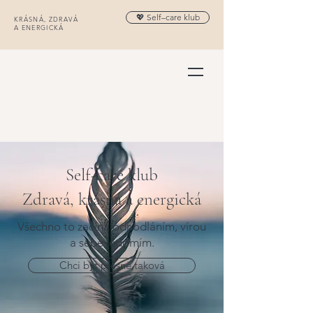
💖 Self–care klub
KRÁSNÁ, ZDRAVÁ
A ENERGICKÁ
Self-care klub
Zdravá, krásná a energická
Všechno to začíná odhodláním, vírou
a sebevědomím.
Chci být přesně taková