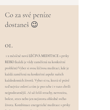
Co za své peníze
dostaneš 😉
01.
1 x měsíčně nová
LÉČIVÁ MEDITACE
s prvky
REIKI
(každá je vždy zaměřená na konkrétní
problém) Vyber si svou léčivou meditaci, kde je
každá zaměřená na konkrétní aspekt našich
každodenních životů. Vyber si tu, která tě právě
teď nejvíce osloví a tím je pro tebe i v tuto chvíli
nejpodstatnější. Ať už řešíš strachy, nervozitu,
bolest, stres nebo jen nejistotu ohledně svého
života. Kombinace energetické meditace s prvky