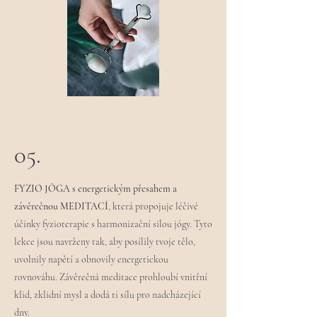
05.
FYZIO JÓGA s energetickým přesahem a
závěrečnou MEDITACÍ
, která propojuje léčivé
účinky fyzioterapie s harmonizační silou jógy. Tyto
lekce jsou navrženy tak, aby posílily tvoje tělo,
uvolnily napětí a obnovily energetickou
rovnováhu. Závěrečná meditace prohloubí vnitřní
klid, zklidní mysl a dodá ti sílu pro nadcházející
dny.