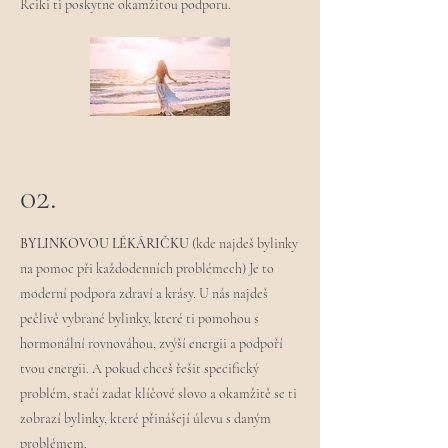
Reiki ti poskytne okamžitou podporu.
02.
BYLINKOVOU LÉKÁRIČKU
(kde najdeš bylinky
na pomoc při každodenních problémech) Je to
moderní podpora zdraví a krásy. U nás najdeš
pečlivě vybrané bylinky, které ti pomohou s
hormonální rovnováhou, zvýší energii a podpoří
tvou energii. A pokud chceš řešit specifický
problém, stačí zadat klíčové slovo a okamžitě se ti
zobrazí bylinky, které přinášejí úlevu s daným
problémem.