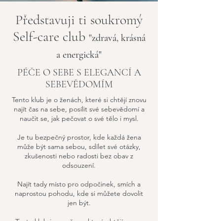
Představuji ti soukromý
Self-care club
"zdravá, krásná
a energická"
PÉČE O SEBE S ELEGANCÍ A
SEBEVĚDOMÍM
Tento klub je o ženách, které si chtějí znovu
najít čas na sebe, posílit své sebevědomí a
naučit se, jak pečovat o své tělo i mysl.
Je tu bezpečný prostor, kde každá žena
může být sama sebou, sdílet své otázky,
zkušenosti nebo radosti bez obav z
odsouzení.
Najít tady místo pro odpočinek, smích a
naprostou pohodu, kde si můžete dovolit
jen být.