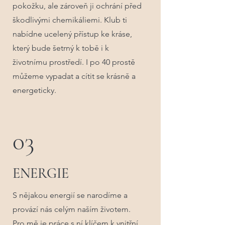
pokožku, ale zároveň ji ochrání před
škodlivými chemikáliemi. Klub ti
nabídne ucelený přístup ke kráse,
který bude šetrný k tobě i k
životnímu prostředí. I po 40 prostě
můžeme vypadat a cítit se krásně a
energeticky.
03
ENERGIE
S nějakou energií se narodíme a
provází nás celým naším životem.
Pro mě je práce s ní klíčem k vnitřní