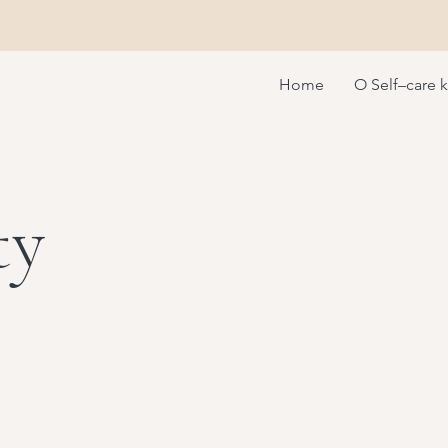
Home
O Self–care 
ty