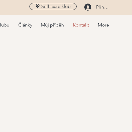
💖 Self–care klub
Přihlásit
klubu
Články
Můj příběh
Kontakt
More