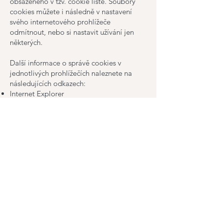
obsaženého v tzv. cookie liště. Soubory
cookies můžete i následně v nastavení
svého internetového prohlížeče
odmítnout, nebo si nastavit užívání jen
některých.
Další informace o správě cookies v
jednotlivých prohlížečích naleznete na
následujících odkazech:
Internet Explorer
-
https://support.microsoft.com/cs-
cz/help/17442/windows-internet-
explorer-delete-manage-cookies
Google Chrome
-
https://support.google.com/chrome/a
nswer/95647?
co=GENIE.Platform%3DDesktop&hl=cs
Firefox
-
https://support.mozilla.org/cs/kb/pov
oleni-zakazani-cookies
Safari -
https://support.apple.com/cs-