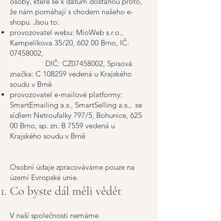
osoby, které se k datům dostanou proto,
že nám pomáhají s chodem našeho e-
shopu. Jsou to:
provozovatel webu: MioWeb s.r.o.,
Kampelíkova 35/20, 602 00 Brno, IČ:
07458002
,
DIČ: CZ07458002, Spisová
značka: C 108259 vedená u Krajského
soudu v Brně
provozovatel e-mailové platformy:
SmartEmailing a.s., SmartSelling a.s., se
sídlem Netroufalky 797/5, Bohunice, 625
00 Brno, sp. zn. B 7559 vedená u
Krajského soudu v Brně
Osobní údaje zpracováváme pouze na
území Evropské unie.
Co byste dál měli vědět
V naší společnosti nemáme