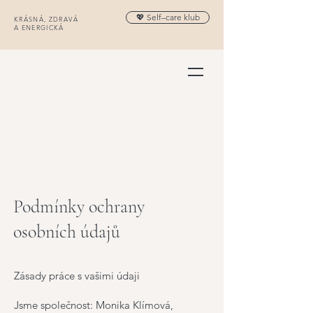
💖 Self–care klub
KRÁSNÁ, ZDRAVÁ
A ENERGICKÁ
Podmínky ochrany
osobních údajů
Zásady práce s vašimi údaji
Jsme společnost: Monika Klímová,