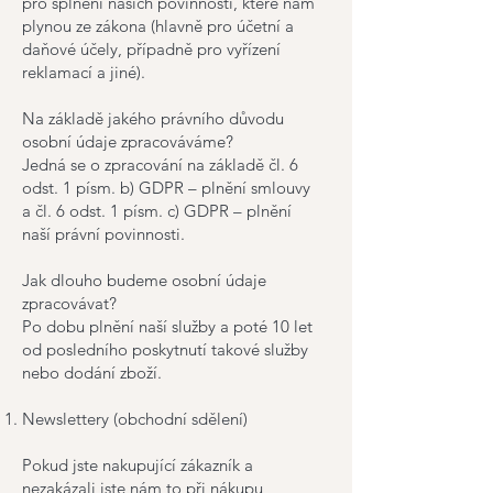
pro splnění našich povinností, které nám
plynou ze zákona (hlavně pro účetní a
daňové účely, případně pro vyřízení
reklamací a jiné).
Na základě jakého právního důvodu
osobní údaje zpracováváme?
Jedná se o zpracování na základě čl. 6
odst. 1 písm. b) GDPR – plnění smlouvy
a čl. 6 odst. 1 písm. c) GDPR – plnění
naší právní povinnosti.
Jak dlouho budeme osobní údaje
zpracovávat?
Po dobu plnění naší služby a poté 10 let
od posledního poskytnutí takové služby
nebo dodání zboží.
Newslettery (obchodní sdělení)
Pokud jste nakupující zákazník a
nezakázali jste nám to při nákupu,