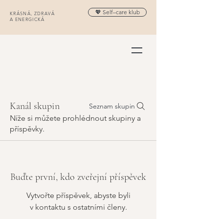
💖 Self–care klub
KRÁSNÁ, ZDRAVÁ
A ENERGICKÁ
Kanál skupin
Seznam skupin
Níže si můžete prohlédnout skupiny a
příspěvky.
Buďte první, kdo zveřejní příspěvek
Vytvořte příspěvek, abyste byli
v kontaktu s ostatními členy.