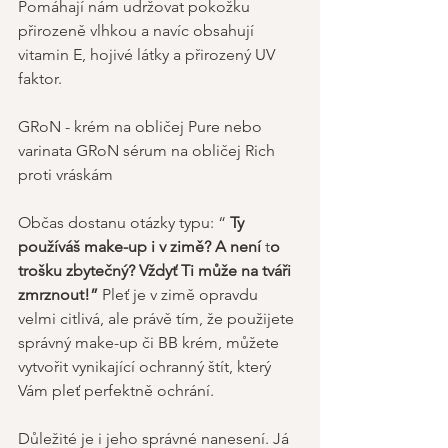
Pomáhají nám udržovat pokožku 
přirozeně vlhkou a navíc obsahují 
vitamin E, hojivé látky a přirozený UV 
faktor.  
GRoN - krém na obličej Pure nebo 
varinata GRoN sérum na obličej Rich 
proti vráskám 
Občas dostanu otázky typu: “ 
Ty 
používáš make-up i v zimě? A není
 t
o 
trošku zbytečný? Vždyť Ti může na tváři 
zmrznout!”
 Pleť je v zimě opravdu 
velmi citlivá, ale právě tím, že použijete 
správný make-up či BB krém, můžete 
vytvořit vynikající ochranný štít, který 
Vám pleť perfektně ochrání. 
Důležité je i jeho správné nanesení. Já 