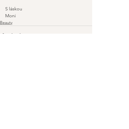
S láskou   
Moni
Beauty
Zobrazit vše
Nejnovější příspěvky