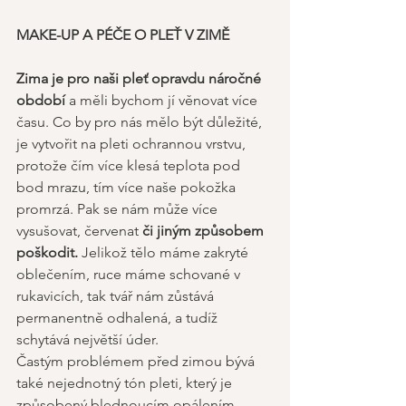
MAKE-UP A PÉČE O PLEŤ V ZIMĚ
Zima je pro naši pleť opravdu náročné 
období 
a měli bychom jí věnovat více 
času. Co by pro nás mělo být důležité, 
je vytvořit na pleti ochrannou vrstvu, 
protože čím více klesá teplota pod 
bod mrazu, tím více naše pokožka 
promrzá. Pak se nám může více 
vysušovat, červenat 
či jiným způsobem 
poškodit.
 Jelikož tělo máme zakryté 
oblečením, ruce máme schované v 
rukavicích, tak tvář nám zůstává 
permanentně odhalená, a tudíž 
schytává největší úder.  
Častým problémem před zimou bývá 
také nejednotný tón pleti, který je 
způsobený blednoucím opálením. 