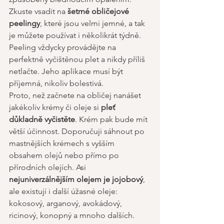
Zkuste vsadit na 
šetrné obličejové 
peelingy
, které jsou velmi jemné, a tak 
je můžete používat i několikrát týdně. 
Peeling vždycky provádějte na 
perfektně vyčištěnou plet a nikdy příliš 
netlačte. Jeho aplikace musí být 
příjemná, nikoliv bolestivá. 
Proto, než začnete na obličej nanášet 
jakékoliv krémy či oleje si 
pleť 
důkladně vyčistěte
. Krém pak bude mít 
větší účinnost. Doporučuji sáhnout po 
mastnějších krémech s vyšším 
obsahem olejů nebo přímo po 
přírodních olejích. Asi 
nejuniverzálnějším olejem je jojobový
, 
ale existují i další úžasné oleje: 
kokosový, arganový, avokádový, 
ricinový, konopný a mnoho dalších. 