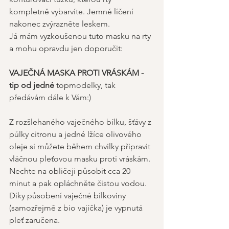
kompletně vybarvíte. Jemné líčení 
nakonec zvýrazněte leskem. 
Já mám vyzkoušenou tuto masku na rty 
a mohu opravdu jen doporučit: 
VAJEČNÁ MASKA PROTI VRÁSKÁM - 
tip od jedné 
topmodelky, tak 
předávám dále k Vám:)
Z rozšlehaného vaječného bílku, šťávy z 
půlky citronu a jedné lžíce olivového 
oleje si můžete během chvilky připravit 
vláčnou pleťovou masku proti vráskám. 
Nechte na obličeji působit cca 20 
minut a pak opláchněte čistou vodou. 
Díky působení vaječné bílkoviny 
(samozřejmě z bio vajíčka) je vypnutá 
pleť zaručena. 