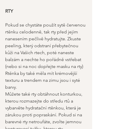
RTY 
Pokud se chystáte použít sytě červenou 
rtěnku celodenně, tak rty před jejím 
nanesením pečlivě hydratujte. Zkuste 
peeling, který odstraní přebytečnou 
kůži na Vašich rtech, poté naneste 
balzám a nechte ho pořádně vstřebat 
(nebo si na noc dopřejte masku na rty) 
Rtěnka by také měla mít krémovější 
texturu a trendem na zimu jsou i syté 
barvy. 
Můžete také rty obtáhnout konturkou, 
kterou rozmazejte do středu rtů a 
vybarvěte hydratační rtěnkou, která je 
zárukou proti popraskání. Pokud si na 
barevné rty netroufáte, zvolte jemnou 
konturovací tužku, kterou rty 