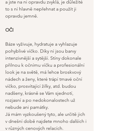
a jste na ni opravdu zvyklá, je důležité 
to s ní hlavně nepřehnat a použít ji 
opravdu jemně. 
OČI 
Báze vyživuje, hydratuje a vyhlazuje 
pohyblivé víčko. Díky ní jsou barvy 
intenzivnější a sytější. Stíny dokonale 
přilnou k očnímu víčku a profesionální 
look je na světě, má lehce broskvový 
nádech a ženy, které trápí tmavé oční 
víčko, prosvítající žilky, atd. budou 
nadšeny, krásně se Vám sjednotí, 
rozjasní a po nedokonalostech už 
nebude ani památky. 
Já mám vyzkoušený tyto, ale určitě jich 
v dnešní době najdete mnoho dalších i 
v různých cenových relacích. 