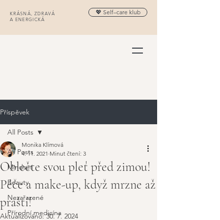
💖 Self–care klub
KRÁSNÁ, ZDRAVÁ
A ENERGICKÁ
Příspěvek
All Posts
Monika Klímová
All Posts
4. 11. 2021
Minut čtení: 3
Oblečte svou pleť před zimou!
Mindset
Péče a make-up, když mrzne až
Beauty
Nezařazené
praští!
Přírodní medicína
Aktualizováno:
30. 7. 2024