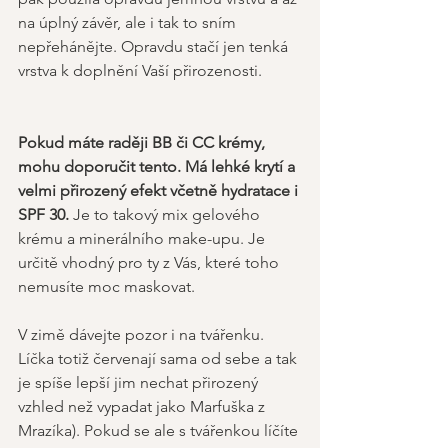
na úplný závěr, ale i tak to sním 
nepřehánějte. Opravdu stačí jen tenká 
vrstva k doplnění Vaší přirozenosti.    
Pokud máte raději BB či CC krémy, 
mohu doporučit tento. Má lehké krytí a 
velmi přirozený efekt včetně hydratace i 
SPF 30.
 Je to takový mix gelového 
krému a minerálního make-upu. Je 
určitě vhodný pro ty z Vás, které toho 
nemusíte moc maskovat.   
V zimě dávejte pozor i na tvářenku. 
Líčka totiž červenají sama od sebe a tak 
je spíše lepší jim nechat přirozený 
vzhled než vypadat jako Marfuška z 
Mrazíka). Pokud se ale s tvářenkou líčíte 