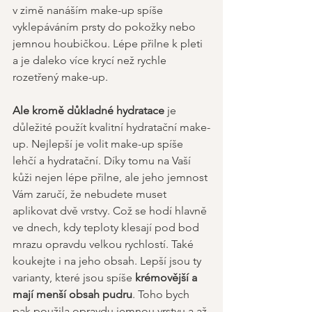
v zimě nanáším make-up spíše 
vyklepáváním prsty do pokožky nebo 
jemnou houbičkou. Lépe přilne k pleti 
a je daleko více krycí než rychle 
rozetřený make-up. 
Ale kromě důkladné hydratace
 je 
důležité použít kvalitní hydratační make-
up. Nejlepší je volit make-up spíše 
lehčí a hydratační. Díky tomu na Vaší 
kůži nejen lépe přilne, ale jeho jemnost 
Vám zaručí, že nebudete muset 
aplikovat dvě vrstvy. Což se hodí hlavně 
ve dnech, kdy teploty klesají pod bod 
mrazu opravdu velkou rychlostí. Také 
koukejte i na jeho obsah. Lepší jsou ty 
varianty, které jsou spíše 
krémovější a 
mají menší obsah pudru
. Toho bych 
pak použila opravdu jemnou vrstvu a až 