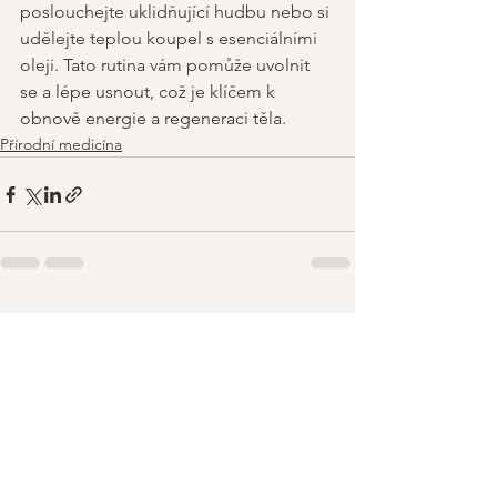
poslouchejte uklidňující hudbu nebo si 
udělejte teplou koupel s esenciálními 
oleji. Tato rutina vám pomůže uvolnit 
se a lépe usnout, což je klíčem k 
obnově energie a regeneraci těla.
Přírodní medicína
Zobrazit vše
Nejnovější příspěvky