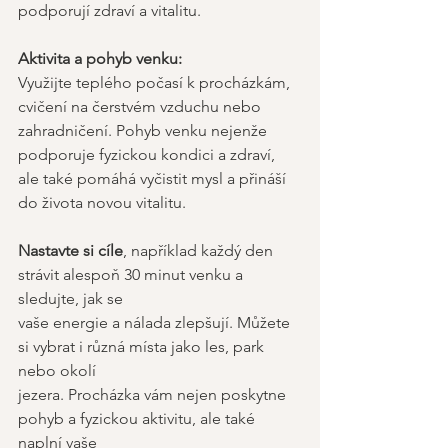
podporují zdraví a vitalitu. 
Aktivita a pohyb venku:
Využijte teplého počasí k procházkám, 
cvičení na čerstvém vzduchu nebo 
zahradničení. Pohyb venku nejenže 
podporuje fyzickou kondici a zdraví, 
ale také pomáhá vyčistit mysl a přináší 
do života novou vitalitu. 
Nastavte si cíle
, například každý den 
strávit alespoň 30 minut venku a 
sledujte, jak se  
vaše energie a nálada zlepšují. Můžete 
si vybrat i různá místa jako les, park 
nebo okolí 
jezera. Procházka vám nejen poskytne 
pohyb a fyzickou aktivitu, ale také 
naplní vaše 