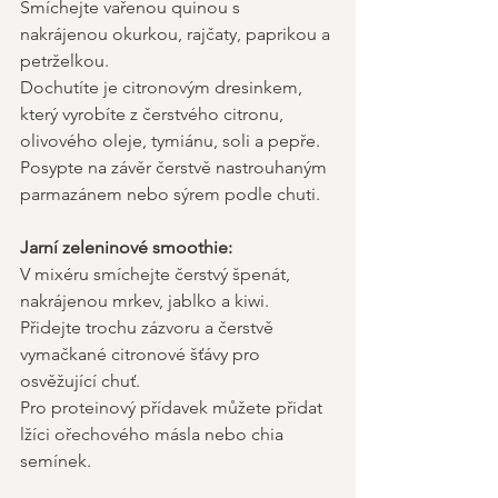
Smíchejte vařenou quinou s 
nakrájenou okurkou, rajčaty, paprikou a 
petrželkou.
Dochutíte je citronovým dresinkem, 
který vyrobíte z čerstvého citronu, 
olivového oleje, tymiánu, soli a pepře. 
Posypte na závěr čerstvě nastrouhaným 
parmazánem nebo sýrem podle chuti. 
Jarní zeleninové smoothie:
V mixéru smíchejte čerstvý špenát, 
nakrájenou mrkev, jablko a kiwi.
Přidejte trochu zázvoru a čerstvě 
vymačkané citronové šťávy pro 
osvěžující chuť.
Pro proteinový přídavek můžete přidat 
lžíci ořechového másla nebo chia 
semínek. 