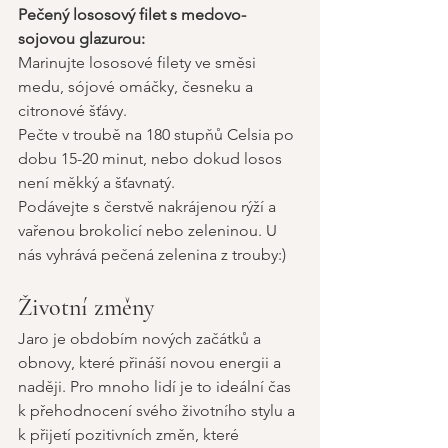
Pečený lososový filet s medovo-
sojovou glazurou:
Marinujte lososové filety ve směsi 
medu, sójové omáčky, česneku a 
citronové šťávy.
Pečte v troubě na 180 stupňů Celsia po 
dobu 15-20 minut, nebo dokud losos 
není měkký a šťavnatý.
Podávejte s čerstvě nakrájenou rýží a 
vařenou brokolicí nebo zeleninou. U 
nás vyhrává pečená zelenina z trouby:) 
Životní změny 
Jaro je obdobím nových začátků a 
obnovy, které přináší novou energii a 
naději. Pro mnoho lidí je to ideální čas 
k přehodnocení svého životního stylu a 
k přijetí pozitivních změn, které 