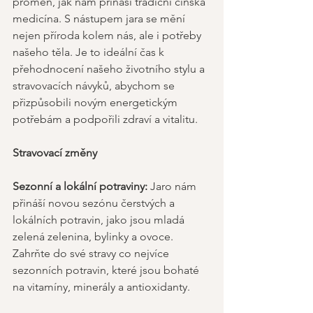
proměn, jak nám přináší tradiční čínská 
medicína. S nástupem jara se mění 
nejen příroda kolem nás, ale i potřeby 
našeho těla. Je to ideální čas k 
přehodnocení našeho životního stylu a 
stravovacích návyků, abychom se 
přizpůsobili novým energetickým 
potřebám a podpořili zdraví a vitalitu. 
Stravovací změny 
Sezonní a lokální potraviny:
 Jaro nám 
přináší novou sezónu čerstvých a 
lokálních potravin, jako jsou mladá 
zelená zelenina, bylinky a ovoce. 
Zahrňte do své stravy co nejvíce 
sezonních potravin, které jsou bohaté 
na vitamíny, minerály a antioxidanty. 