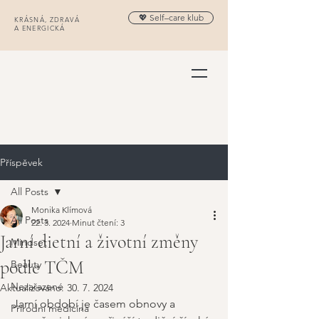
💖 Self–care klub
KRÁSNÁ, ZDRAVÁ
A ENERGICKÁ
Příspěvek
All Posts
Monika Klímová
All Posts
22. 3. 2024
Minut čtení: 3
Jarní dietní a životní změny
Mindset
podle TČM
Beauty
Nezařazené
Aktualizováno:
30. 7. 2024
Jarní období je časem obnovy a 
Přírodní medicína