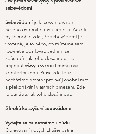
Jak překonávat výzvy a posilovat své 
sebevědomí! 
Sebevědomí 
je klíčovým prvkem 
našeho osobního růstu a štěstí. Ačkoli 
by se mohlo zdát, že sebevědomí je 
vrozené, je to něco, co můžeme sami 
rozvíjet a posilovat. Jedním ze 
způsobů, jak toho dosáhnout, je 
přijmout
 výzvy
 a vykročit mimo naši 
komfortní zónu. Právě zde totiž 
nacházíme prostor pro svůj osobní růst 
a překonávání vlastních omezení. Zde 
je pár tipů, jak toho dosáhnout. 
5 kroků ke zvýšení sebevědomí 
Vydejte se na neznámou půdu
Objevování nových zkušeností a 