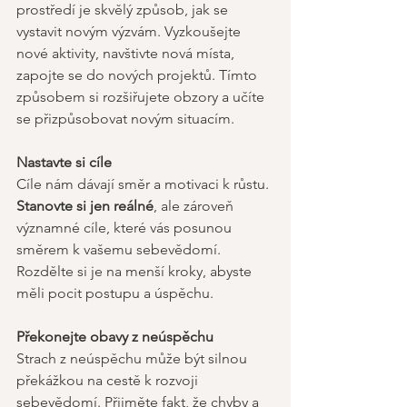
prostředí je skvělý způsob, jak se 
vystavit novým výzvám. Vyzkoušejte 
nové aktivity, navštivte nová místa, 
zapojte se do nových projektů. Tímto 
způsobem si rozšiřujete obzory a učíte 
se přizpůsobovat novým situacím. 
Nastavte si cíle
Cíle nám dávají směr a motivaci k růstu. 
Stanovte si jen reálné
, ale zároveň 
významné cíle, které vás posunou 
směrem k vašemu sebevědomí. 
Rozdělte si je na menší kroky, abyste 
měli pocit postupu a úspěchu. 
Překonejte obavy z neúspěchu
Strach z neúspěchu může být silnou 
překážkou na cestě k rozvoji 
sebevědomí. Přijměte fakt, že chyby a 