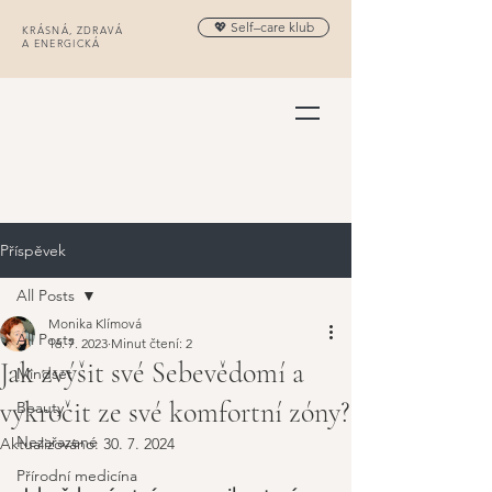
💖 Self–care klub
KRÁSNÁ, ZDRAVÁ
A ENERGICKÁ
Příspěvek
All Posts
Monika Klímová
All Posts
16. 7. 2023
Minut čtení: 2
Jak zvýšit své Sebevědomí a
Mindset
vykročit ze své komfortní zóny?
Beauty
Nezařazené
Aktualizováno:
30. 7. 2024
Přírodní medicína