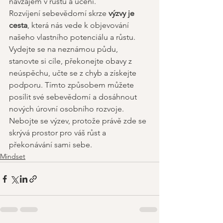
navzájem v růstu a učení. 
Rozvíjení sebevědomí skrze 
výzvy je 
cesta
, která nás vede k objevování 
našeho vlastního potenciálu a růstu. 
Vydejte se na neznámou půdu, 
stanovte si cíle, překonejte obavy z 
neúspěchu, učte se z chyb a získejte 
podporu. Tímto způsobem můžete 
posílit své sebevědomí a dosáhnout 
nových úrovní osobního rozvoje. 
Nebojte se výzev, protože právě zde se 
skrývá prostor pro váš růst a 
překonávání sami sebe.
Mindset